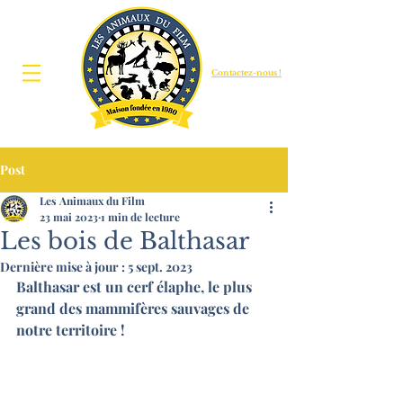
Contactez-nous !
Post
Les Animaux du Film
23 mai 2023
1 min de lecture
Les bois de Balthasar
Dernière mise à jour :
5 sept. 2023
Balthasar est un cerf élaphe, le plus 
grand des mammifères sauvages de 
notre territoire !