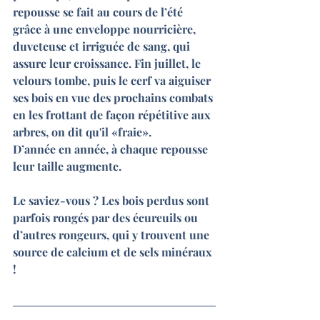
repousse se fait au cours de l’été 
grâce à une enveloppe nourricière, 
duveteuse et irriguée de sang, qui 
assure leur croissance. Fin juillet, le 
velours tombe, puis le cerf va aiguiser 
ses bois en vue des prochains combats 
en les frottant de façon répétitive aux 
arbres, on dit qu'il «fraie».
D’année en année, à chaque repousse 
leur taille augmente.
Le saviez-vous ? Les bois perdus sont 
parfois rongés par des écureuils ou 
d’autres rongeurs, qui y trouvent une 
source de calcium et de sels minéraux 
!