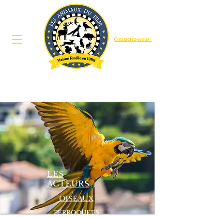
Contactez-nous !
LES
ACTEURS
OISEAUX
PERROQUETS